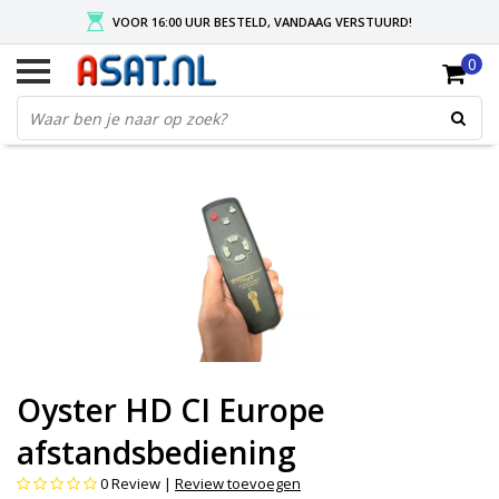
VOOR 16:00 UUR BESTELD, VANDAAG VERSTUURD!
0
GRATIS VERZENDING NA MIN. ORDER VAN € 50,-
KIES EENVOUDIG UW AFHAALLOCATIE
Oyster HD CI Europe
afstandsbediening
0
Review |
Review toevoegen