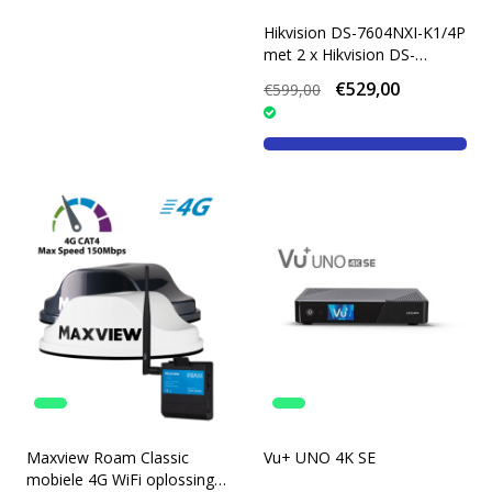
Hikvision DS-7604NXI-K1/4P
met 2 x Hikvision DS-
2CD1147G2H-LIU (2,8 mm)
€529,00
€599,00
4 MP ColorVu
Maxview Roam Classic
Vu+ UNO 4K SE
mobiele 4G WiFi oplossing