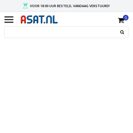
VOOR 18:00 UUR BESTELD, VANDAAG VERSTUURD!
0
FREE SHIPPING AFTER A MINIMUM ORDER OF € 50, -
PAYMENT PAYPAL, CREDITCARD, APPLE PAY