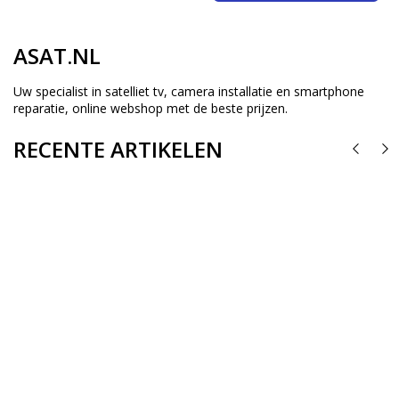
ASAT.NL
Uw specialist in satelliet tv, camera installatie en smartphone
reparatie, online webshop met de beste prijzen.
RECENTE ARTIKELEN
22/05/2024
Canaldigitaal wijzigt op 22 mei heel veel frequenties
30/08/2023
02/12/2020
Fox Sports wordt ESPN