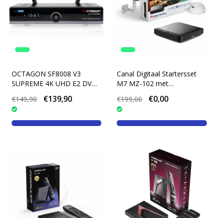
OCTAGON SF8008 V3
Canal Digitaal Startersset
SUPREME 4K UHD E2 DVB-
M7 MZ-102 met
S2X TWIN (DUAL OS)
muurbevestiging
€139,90
€0,00
€149,90
€199,00