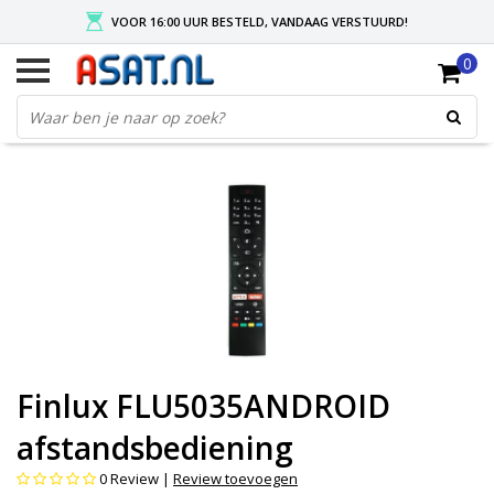
VOOR 16:00 UUR BESTELD, VANDAAG VERSTUURD!
0
GRATIS VERZENDING NA MIN. ORDER VAN € 50,-
KIES EENVOUDIG UW AFHAALLOCATIE
Finlux FLU5035ANDROID
afstandsbediening
0
Review |
Review toevoegen