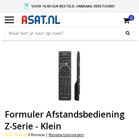
VOOR 16:00 UUR BESTELD, VANDAAG VERSTUURD!
0
GRATIS VERZENDING NA MIN. ORDER VAN € 50,-
KIES EENVOUDIG UW AFHAALLOCATIE
Formuler Afstandsbediening
Z-Serie - Klein
0
Review |
Review toevoegen