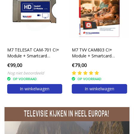
M7 TELESAT CAM-701 CI+
M7 TVV CAM803 CI+
Module + Smartcard
Module + Smartcard
Telesat
TVVlaanderen
€99,00
€79,00
Nog niet beoordeeld
OP VOORRAAD
OP VOORRAAD
In winkelwagen
In winkelwagen