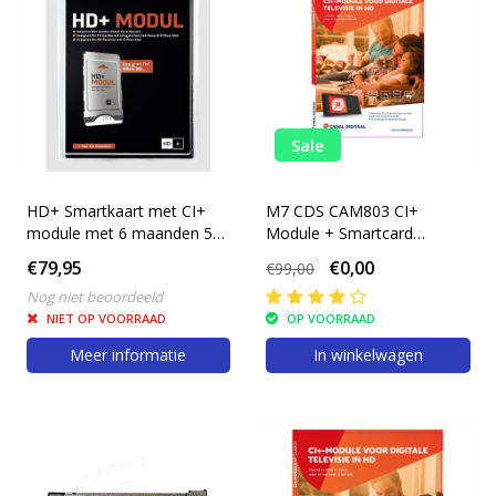
Sale
HD+ Smartkaart met CI+
M7 CDS CAM803 CI+
module met 6 maanden 50
Module + Smartcard
Duitse HD zenders
CanalDigitaal
€79,95
€0,00
€99,00
Nog niet beoordeeld
NIET OP VOORRAAD
OP VOORRAAD
Meer informatie
In winkelwagen