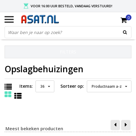
VOOR 16:00 UUR BESTELD, VANDAAG VERSTUURD!
0
GRATIS VERZENDING NA MIN. ORDER VAN € 50,-
KIES EENVOUDIG UW AFHAALLOCATIE
FILTERS
Opslagbehuizingen
Items:
Sorteer op:
36
Productnaam a-z
Meest bekeken producten