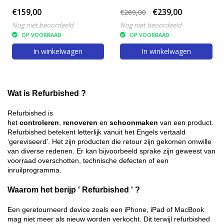
€159,00
€239,00
€269,00
Nog niet beoordeeld
Nog niet beoordeeld
OP VOORRAAD
OP VOORRAAD
In winkelwagen
In winkelwagen
Wat is Refurbished ?
Refurbished is
het
controleren
,
renoveren
en
schoonmaken
van een product.
Refurbished betekent letterlijk vanuit het Engels vertaald
‘gereviseerd’. Het zijn producten die retour zijn gekomen omwille
van diverse redenen. Er kan bijvoorbeeld sprake zijn geweest van
voorraad overschotten, technische defecten of een
inruilprogramma.
Waarom het berijp ' R
efurbished ' ?
Een geretourneerd device zoals een iPhone, iPad of MacBook
mag niet meer als nieuw worden verkocht. Dit terwijl refurbished