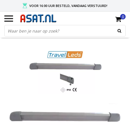
VOOR 16:00 UUR BESTELD, VANDAAG VERSTUURD!
0
GRATIS VERZENDING NA MIN. ORDER VAN € 50,-
KIES EENVOUDIG UW AFHAALLOCATIE