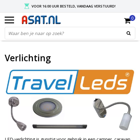
VOOR 16:00 UUR BESTELD, VANDAAG VERSTUURD!
0
GRATIS VERZENDING NA MIN. ORDER VAN € 50,-
KIES EENVOUDIG UW AFHAALLOCATIE
Verlichting
LED-verlichting is gunstig voor gebruik in een camper, caravan