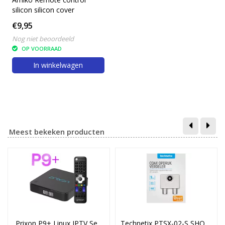
silicon silicon cover
€9,95
Nog niet beoordeeld
OP VOORRAAD
In winkelwagen
Meest bekeken producten
Prixon P9+ Linux IPTV Se...
Technetix PTSX-02-S SHOP...