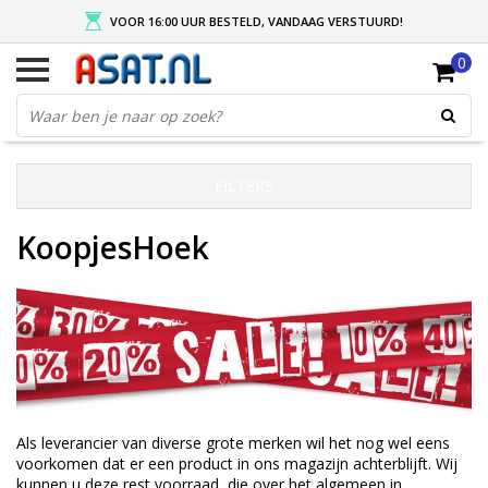
VOOR 16:00 UUR BESTELD, VANDAAG VERSTUURD!
0
GRATIS VERZENDING NA MIN. ORDER VAN € 50,-
KIES EENVOUDIG UW AFHAALLOCATIE
FILTERS
KoopjesHoek
Als leverancier van diverse grote merken wil het nog wel eens
voorkomen dat er een product in ons magazijn achterblijft. Wij
kunnen u deze rest voorraad, die over het algemeen in