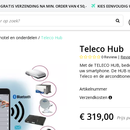
GRATIS VERZENDING NA MIN. ORDER VAN € 50,-
KIES EENVOUDIG
hotel en onderdelen
/
Teleco Hub
Teleco Hub
0
Review |
Revi
Met de TELECO HUB, bedien
uw smartphone. De HUB is 
Teleco en de airconditioner
Artikelnummer
Verzendkosten
€ 319,00
Prijs p