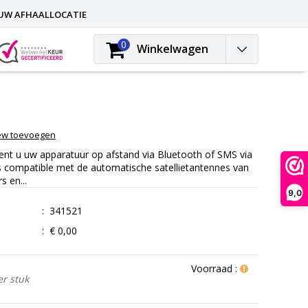
 UW AFHAALLOCATIE
Blog
Contact
Inloggen
0
Winkelwagen
ew toevoegen
t u uw apparatuur op afstand via Bluetooth of SMS via
compatible met de automatische satellietantennes van
s en...
9,0
:
341521
:
€ 0,00
Voorraad :
er stuk