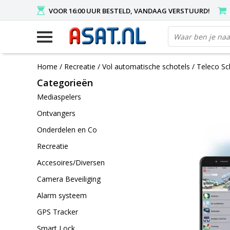
VOOR 16:00 UUR BESTELD, VANDAAG VERSTUURD!
Home
/
Recreatie
/
Vol automatische schotels
/
Teleco Sc
Categorieën
Mediaspelers
Ontvangers
Onderdelen en Co
Recreatie
Accesoires/Diversen
Camera Beveiliging
Alarm systeem
GPS Tracker
Smart Lock