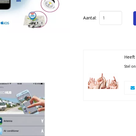
Aantal:
Heeft
Stel o