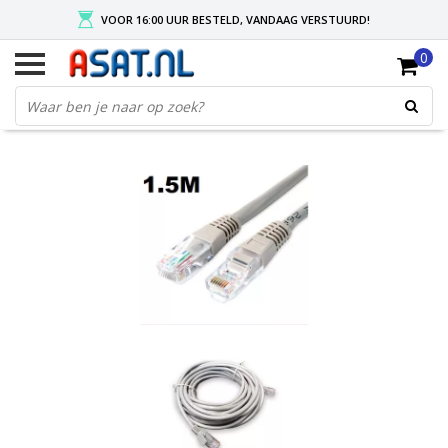
VOOR 16:00 UUR BESTELD, VANDAAG VERSTUURD!
0
GRATIS VERZENDING NA MIN. ORDER VAN € 50,-
KIES EENVOUDIG UW AFHAALLOCATIE