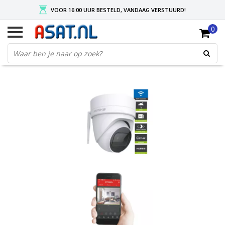
VOOR 16:00 UUR BESTELD, VANDAAG VERSTUURD!
0
GRATIS VERZENDING NA MIN. ORDER VAN € 50,-
KIES EENVOUDIG UW AFHAALLOCATIE