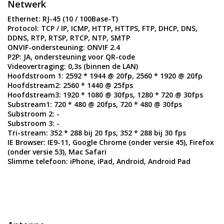
Netwerk
Ethernet:
RJ-45 (10 / 100Base-T)
Protocol:
TCP / IP, ICMP, HTTP, HTTPS, FTP, DHCP, DNS,
DDNS, RTP, RTSP, RTCP, NTP, SMTP
ONVIF-ondersteuning:
ONVIF 2.4
P2P:
JA, ondersteuning voor QR-code
Videovertraging:
0,3s (binnen de LAN)
Hoofdstroom 1:
2592 * 1944 @ 20fp, 2560 * 1920 @ 20fp
Hoofdstream2:
2560 * 1440 @ 25fps
Hoofdstream3:
1920 * 1080 @ 30fps, 1280 * 720 @ 30fps
Substream1:
720 * 480 @ 20fps, 720 * 480 @ 30fps
Substroom 2:
-
Substroom 3:
-
Tri-stream:
352 * 288 bij 20 fps, 352 * 288 bij 30 fps
IE Browser:
IE9-11, Google Chrome (onder versie 45), Firefox
(onder versie 53), Mac Safari
Slimme telefoon:
iPhone, iPad, Android, Android Pad