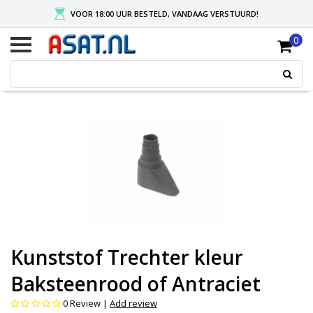
VOOR 18:00 UUR BESTELD, VANDAAG VERSTUURD!
0
FREE SHIPPING AFTER A MINIMUM ORDER OF € 50, -
PAYMENT PAYPAL, CREDITCARD, APPLE PAY
Kunststof Trechter kleur
Baksteenrood of Antraciet
0
Review |
Add review